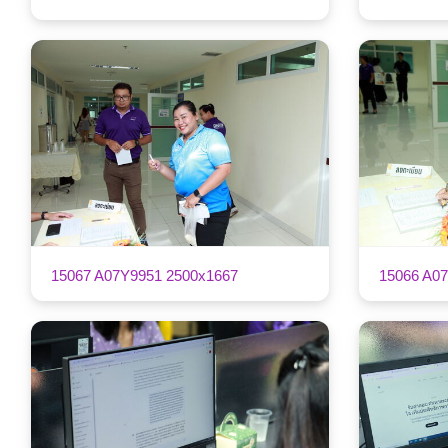
15067 A07Y9951 2500x1667
15066 A0