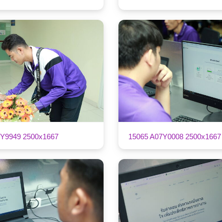
7Y9949 2500x1667
15065 A07Y0008 2500x1667