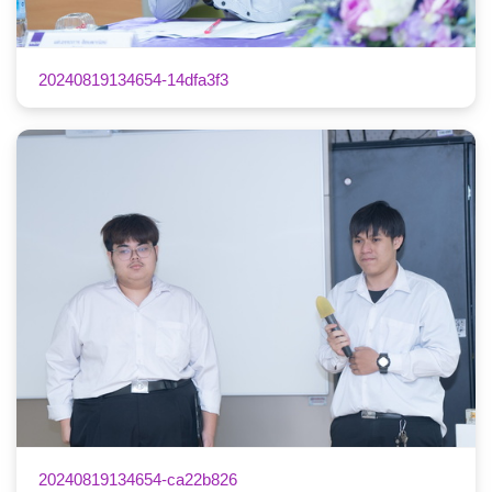
20240819134654-14dfa3f3
20240819134654-ca22b826