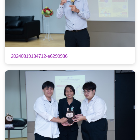
20240819134712-e6290936