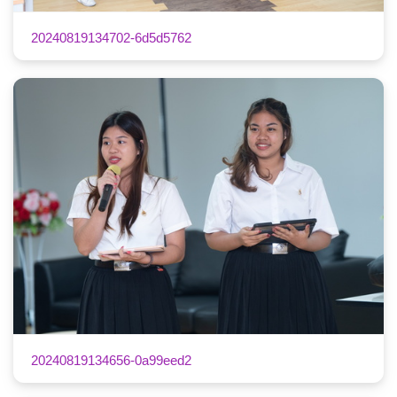
20240819134702-6d5d5762
20240819134656-0a99eed2