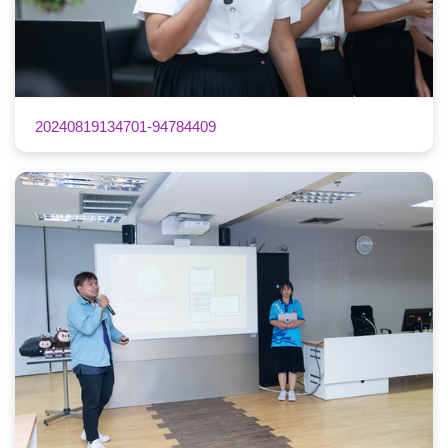
20240819134701-94784409