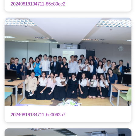
20240819134711-86c80ee2
20240819134711-be0062a7