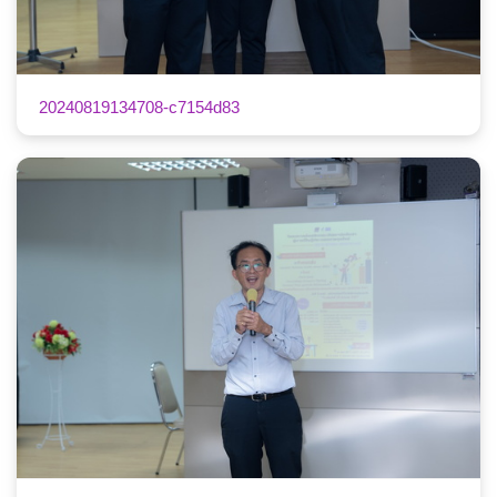
20240819134708-c7154d83