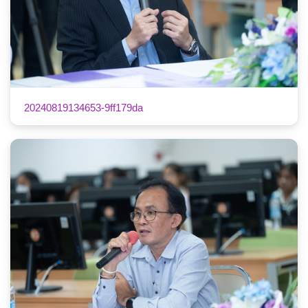
20240819134653-9ff179da