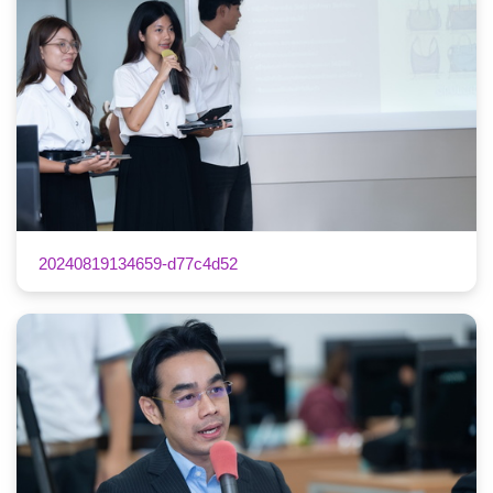
20240819134659-d77c4d52