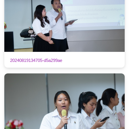
20240819134705-d5a299ae