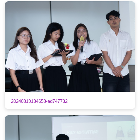
20240819134658-ad747732