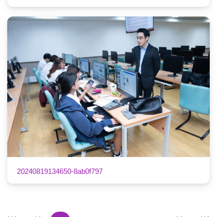
20240819134650-8ab0f797