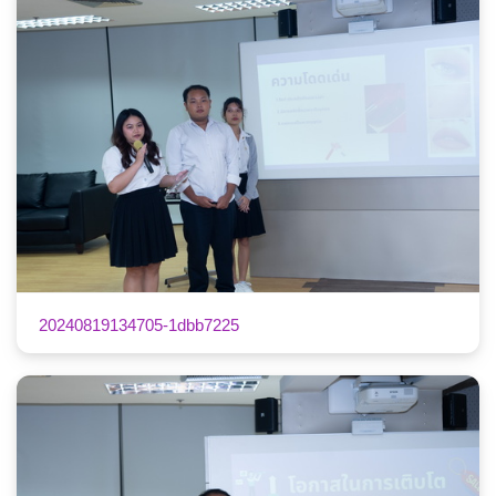
20240819134705-1dbb7225