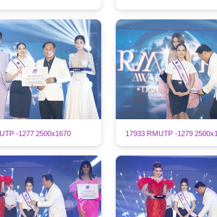
UTP -1277 2500x1670
17933 RMUTP -1279 2500x