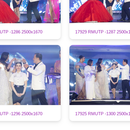
UTP -1286 2500x1670
17929 RMUTP -1287 2500x
UTP -1296 2500x1670
17925 RMUTP -1300 2500x