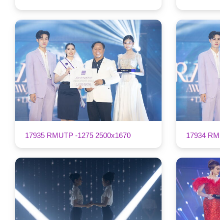
17935 RMUTP -1275 2500x1670
17934 RM