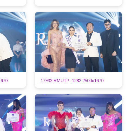
1670
17932 RMUTP -1282 2500x1670