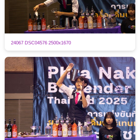
24067 DSC04576 2500x1670