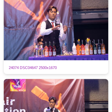
24074 DSC04647 2500x1670