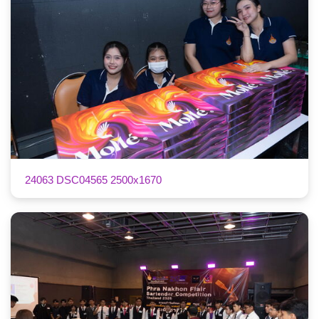
24063 DSC04565 2500x1670