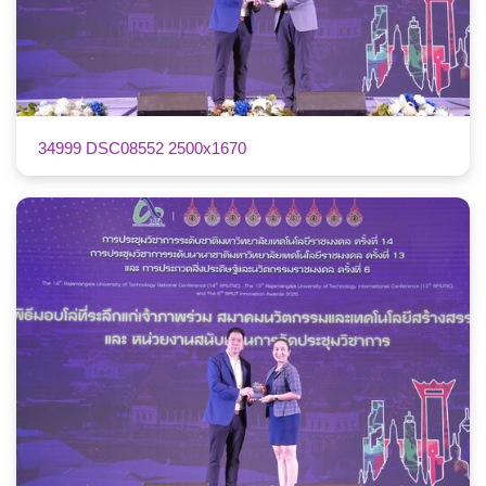
34999 DSC08552 2500x1670