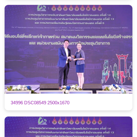
34996 DSC08549 2500x1670