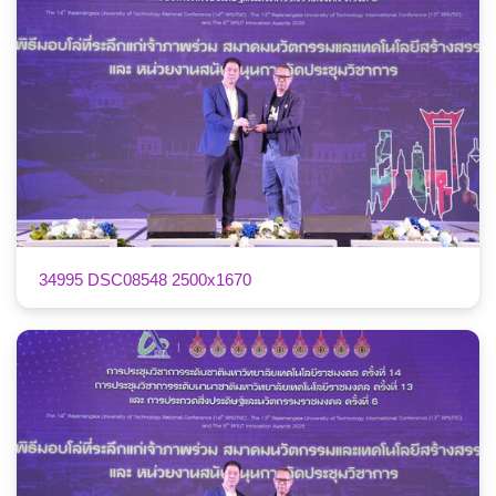
34995 DSC08548 2500x1670