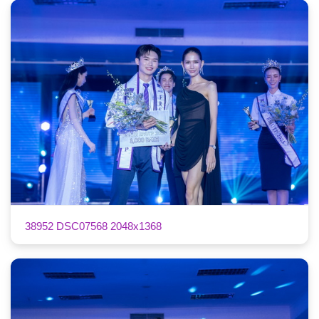
38952 DSC07568 2048x1368