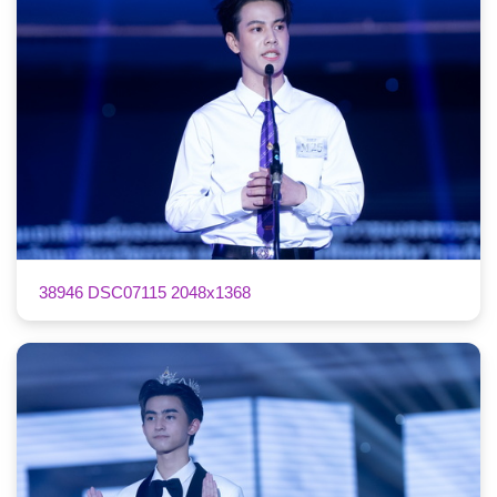
38946 DSC07115 2048x1368