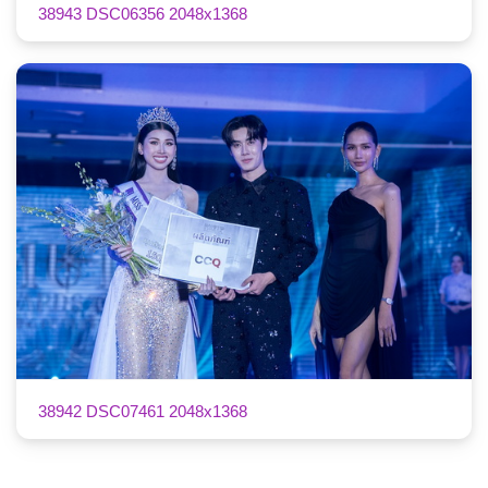
38943 DSC06356 2048x1368
38942 DSC07461 2048x1368