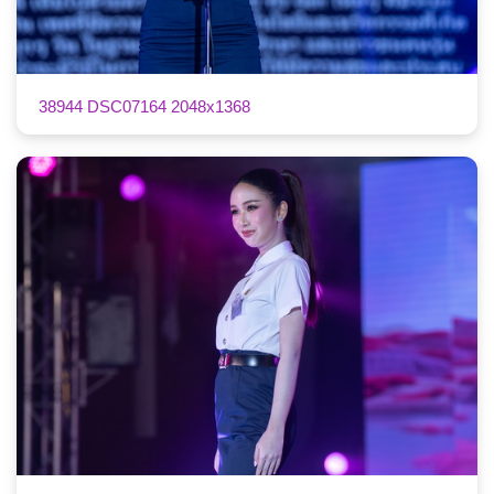
38944 DSC07164 2048x1368