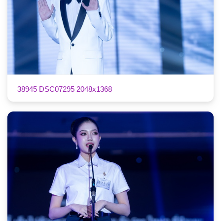
38945 DSC07295 2048x1368