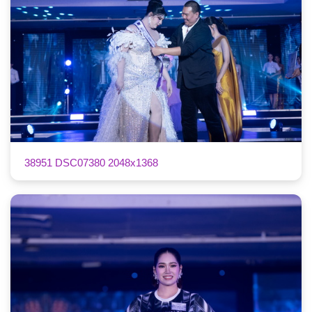
38951 DSC07380 2048x1368