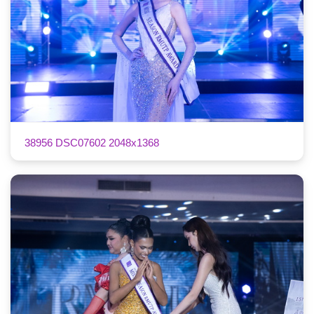
38956 DSC07602 2048x1368