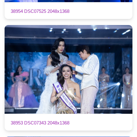
38954 DSC07525 2048x1368
38953 DSC07343 2048x1368