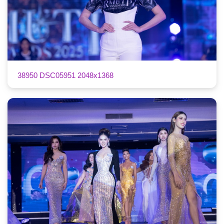
38950 DSC05951 2048x1368