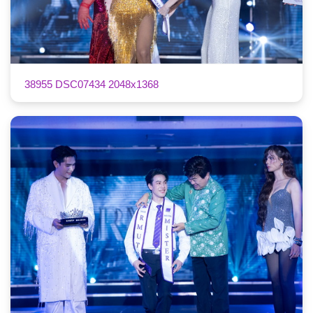
38955 DSC07434 2048x1368