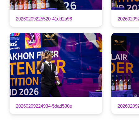
20260209225520-41dd2a96
20260209
20260209224934-5dad530e
20260209