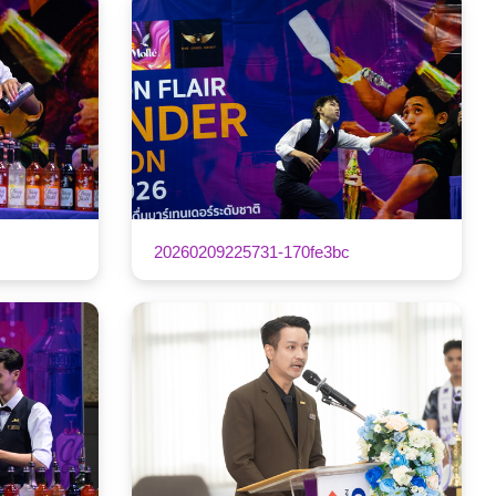
20260209225731-170fe3bc