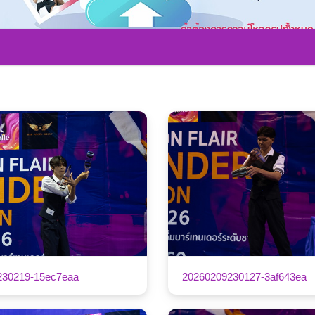
230219-15ec7eaa
20260209230127-3af643ea