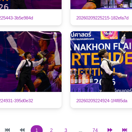
225443-3b5e984d
20260209225215-182efa7d
224931-395d0e32
20260209224924-1f4f85da
1
2
3
...
74