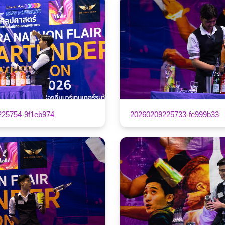
225754-9f1eb974
20260209225733-fe999b33