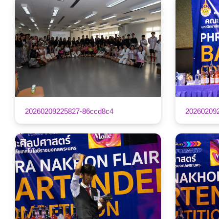
20260209225827-86ccd8c4
20260209