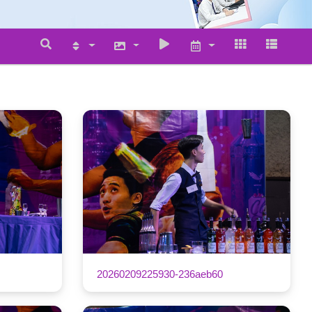
20260209225930-236aeb60