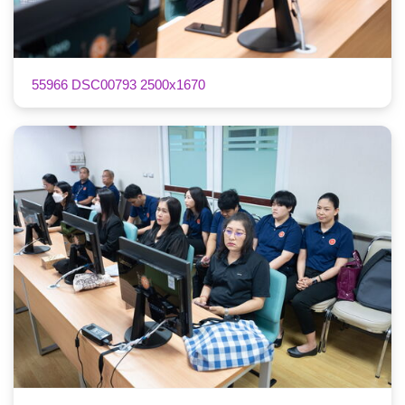
55966 DSC00793 2500x1670