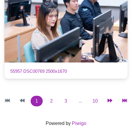
55957 DSC00769 2500x1670
1
2
3
...
10
Powered by
Piwigo