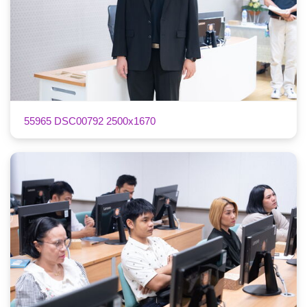
55965 DSC00792 2500x1670