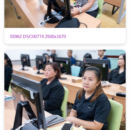
55962 DSC00774 2500x1670