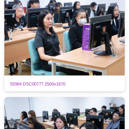
55964 DSC00777 2500x1670