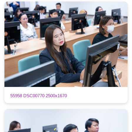
55958 DSC00770 2500x1670