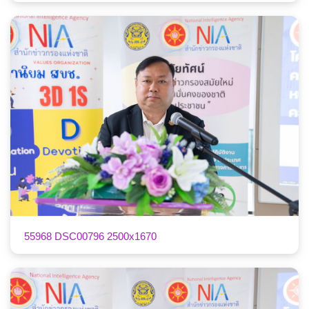
55968 DSC00796 2500x1670