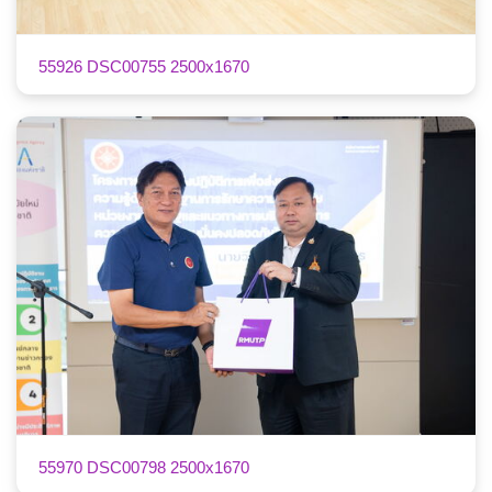
55926 DSC00755 2500x1670
55970 DSC00798 2500x1670