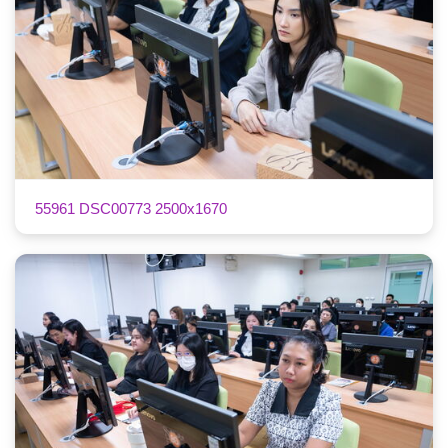
55961 DSC00773 2500x1670