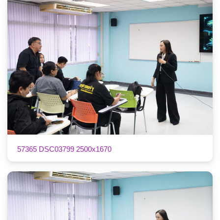
57365 DSC03799 2500x1670