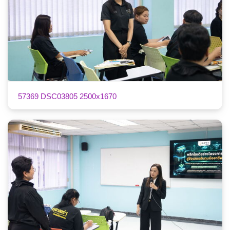
57369 DSC03805 2500x1670