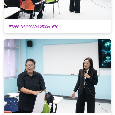
57368 DSC03804 2500x1670