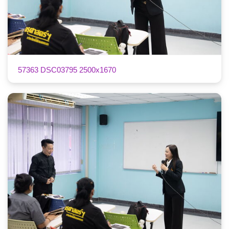
57363 DSC03795 2500x1670