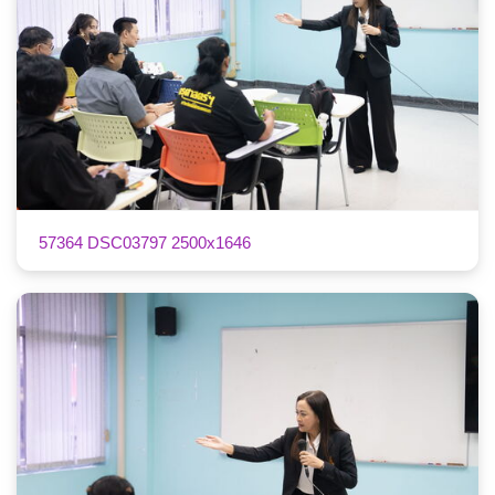
57364 DSC03797 2500x1646