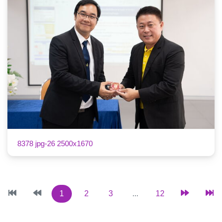
8378 jpg-26 2500x1670
1
2
3
...
12