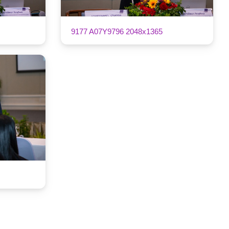
9177 A07Y9796 2048x1365