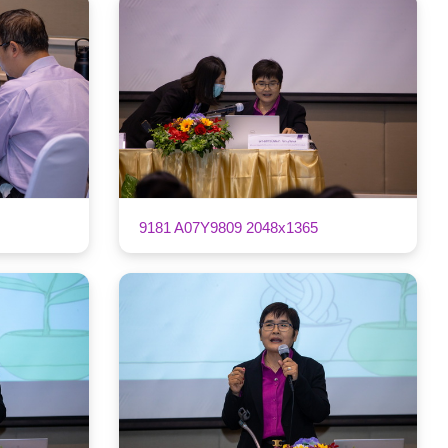
9181 A07Y9809 2048x1365