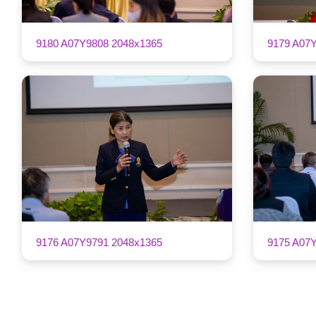
9180 A07Y9808 2048x1365
9179 A07
9176 A07Y9791 2048x1365
9175 A07