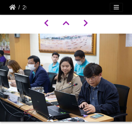
20241218113528-0d75967f