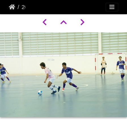
20251103164328-3f765c3a